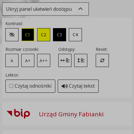
Ukryj panel ułatwień dostępu
Kontrast:
C1
C2
C3
C4
Zmień kontrast na domyślny
Rozmiar czcionki:
Odstępy:
Reset:
A
A+
A++
Zmień odstęp między literami
Zmień interlinię i margines
Przywróć ustawi
Lektor:
Czytaj odnośniki
Czytaj tekst
Urząd Gminy Fabianki