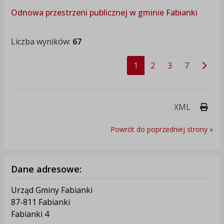
Odnowa przestrzeni publicznej w gminie Fabianki
Liczba wyników:
67
1
2
3
7
Druk
XML
Powrót do poprzedniej strony »
Dane adresowe:
Urząd Gminy Fabianki
87-811 Fabianki
Fabianki 4