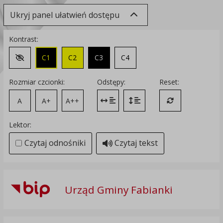
Ukryj panel ułatwień dostępu
Kontrast:
C1
C2
C3
C4
Zmień kontrast na domyślny
Rozmiar czcionki:
Odstępy:
Reset:
A
A+
A++
Zmień odstęp między literami
Zmień interlinię i margines
Przywróć ustawi
Lektor:
Czytaj odnośniki
Czytaj tekst
Urząd Gminy Fabianki