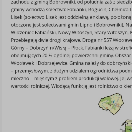
zachodu z gminą Bobrowniki, od południa zaś z siedzi
gminy wchodzą sołectwa: Fabianki, Bogucin, Chełmica 
Lisek (sołectwo Lisek jest oddzielną enklawą, położoną o
otoczone jest sołectwami gmin Lipno i Bobrowniki), N
Wilczeniec Fabiański, Nowy Witoszyn, Stary Witoszyn, K
Przebiegają dwie drogi krajowe. Droga nr 557 Włocławe
Górny – Dobrzyń n/Wisłą – Płock. Fabianki leżą w stre
obejmujących 20 % ogólnej powierzchni gminy. Obszar
Włocławek i Dobrzejewice. Gmina należy do dobrzyński
– przemysłowym, z dużym udziałem ogrodnictwa podmie
mleczno – mięsnym z profilem produkcji wołowej. Jej ws
wartości rolniczej. Wiodącą funkcją jest rolnictwo o 