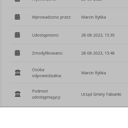
Wprowadzono przez:
Marcin Rybka
Udostępniono:
28-08-2023, 15:30
Zmodyfikowano:
28-08-2023, 15:48
Osoba
Marcin Rybka
odpowiedzialna:
Podmiot
Urząd Gminy Fabianki
udostępniający:
Załączniki