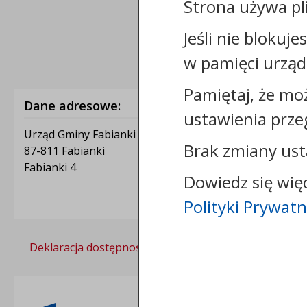
Strona używa pl
Jeśli nie blokuje
w pamięci urząd
Pamiętaj, że mo
Dane adresowe:
ustawienia prze
Urząd Gminy Fabianki
Brak zmiany ust
87-811 Fabianki
Fabianki 4
Dowiedz się wię
Polityki Prywatn
Deklaracja dostępności
Polityka prywatności