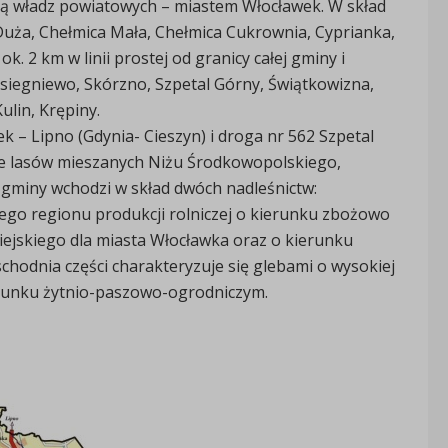
bą władz powiatowych – miastem Włocławek. W skład
Duża, Chełmica Mała, Chełmica Cukrownia, Cyprianka,
k. 2 km w linii prostej od granicy całej gminy i
asiegniewo, Skórzno, Szpetal Górny, Świątkowizna,
ulin, Krępiny.
k – Lipno (Gdynia- Cieszyn) i droga nr 562 Szpetal
fie lasów mieszanych Niżu Środkowopolskiego,
 gminy wchodzi w skład dwóch nadleśnictw:
ego regionu produkcji rolniczej o kierunku zbożowo
jskiego dla miasta Włocławka oraz o kierunku
chodnia części charakteryzuje się glebami o wysokiej
kierunku żytnio-paszowo-ogrodniczym.