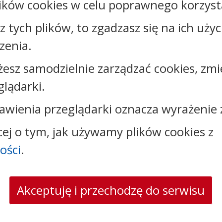
ików cookies w celu poprawnego korzysta
Rejestr zmian
sz tych plików, to zgadzasz się na ich uży
zenia.
żesz samodzielnie zarządzać cookies, zmi
Kontakt:
glądarki.
tel.:
+48542517210
awienia przeglądarki oznacza wyrażenie 
faks: +48542517229
e-mail:
gmina@fabianki.pl
cej o tym, jak używamy plików cookies z
skrytka ePUAP: /UGFabianki/SkrytkaESP
strona www:
fabianki.pl
ości
.
Akceptuję i przechodzę do serwisu