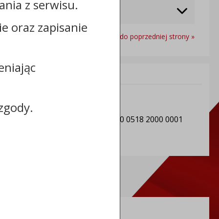
nia z serwisu.
cie oraz zapisanie
Powrót do poprzedniej strony »
eniając
Informacje dodatkowe:
NIP: 888-11-32-489
zgody.
REGON: 000550634
Numer konta: 14 9557 1032 0000 0518 2000 0001