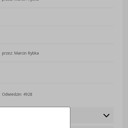
przez: Marcin Rybka
Odwiedzin: 4928