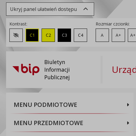
Ukryj panel ułatwień dostępu
Kontrast:
Rozmiar czcionki:
C1
C2
C3
C4
A
A+
A+
Zmień kontrast na domyślny
Biuletyn
Urząd
Informacji
Publicznej
MENU PODMIOTOWE
MENU PRZEDMIOTOWE