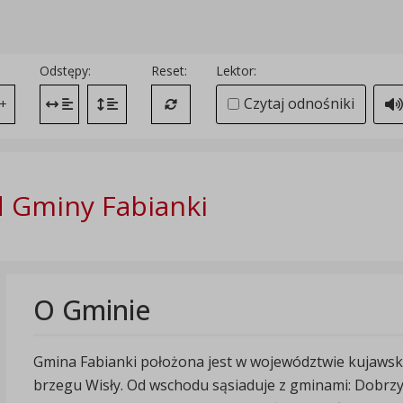
Odstępy:
Reset:
Lektor:
Czytaj odnośniki
+
Zmień odstęp między literami
Zmień interlinię i margines między paragrafami
Przywróć ustawienia domyślne
 Gminy Fabianki
O Gminie
Gmina Fabianki położona jest w województwie kujaws
brzegu Wisły. Od wschodu sąsiaduje z gminami: Dobrzyń