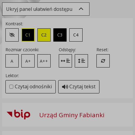
Ukryj panel ułatwień dostępu
Kontrast:
C1
C2
C3
C4
Zmień kontrast na domyślny
Rozmiar czcionki:
Odstępy:
Reset:
A
A+
A++
Zmień odstęp między literami
Zmień interlinię i margines
Przywróć ustawi
Lektor:
Czytaj odnośniki
Czytaj tekst
Urząd Gminy Fabianki