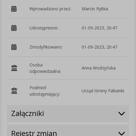
Wprowadzono przez:
Marcin Rybka
Udostępniono:
01-09-2023, 20:47
Zmodyfikowano:
01-09-2023, 20:47
p
Osoba
Anna Wodzyńska
odpowiedzialna:
Podmiot
Urząd Gminy Fabianki
O
udostępniający:
Załączniki
Rejestr zmian