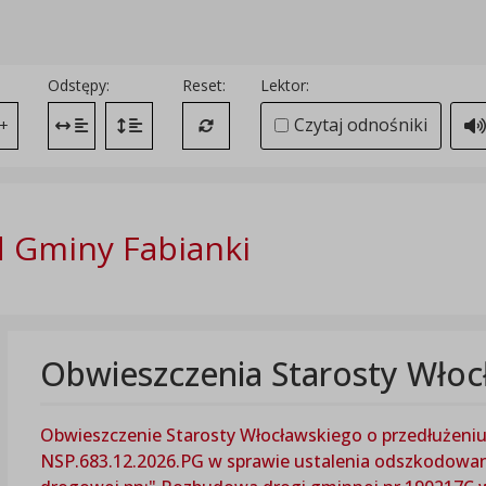
Odstępy:
Reset:
Lektor:
Czytaj odnośniki
+
Zmień odstęp między literami
Zmień interlinię i margines między paragrafami
Przywróć ustawienia domyślne
 Gminy Fabianki
Obwieszczenia Starosty Włoc
Obwieszczenie Starosty Włocławskiego o przedłużeniu t
NSP.683.12.2026.PG w sprawie ustalenia odszkodowania