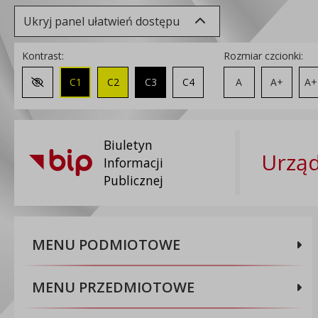
Ukryj panel ułatwień dostępu
Kontrast:
Rozmiar czcionki:
C1
C2
C3
C4
A
A+
A+
Zmień kontrast na domyślny
Biuletyn
Urząd
Informacji
Publicznej
MENU PODMIOTOWE
MENU PRZEDMIOTOWE