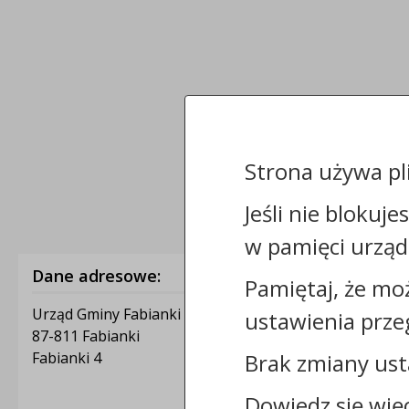
Strona używa pl
Jeśli nie blokuje
w pamięci urząd
Dane adresowe:
Pamiętaj, że mo
Urząd Gminy Fabianki
ustawienia prze
87-811 Fabianki
Brak zmiany ust
Fabianki 4
Dowiedz się wię