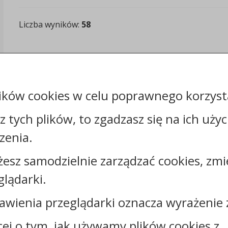
Liczba wyników:
58
ików cookies w celu poprawnego korzysta
sz tych plików, to zgadzasz się na ich uży
zenia.
Kontakt:
żesz samodzielnie zarządzać cookies, zmi
tel.:
+48542517210
glądarki.
faks: +48542517229
awienia przeglądarki oznacza wyrażenie 
e-mail:
gmina@fabianki.pl
skrytka ePUAP: /UGFabianki/SkrytkaESP
cej o tym, jak używamy plików cookies z
strona www:
fabianki.pl