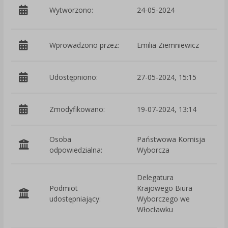
p
Wytworzono:
24-05-2024
K
Wprowadzono przez:
Emilia Ziemniewicz
Udostępniono:
27-05-2024, 15:15
Zmodyfikowano:
19-07-2024, 13:14
p
Osoba
Państwowa Komisja
odpowiedzialna:
Wyborcza
Delegatura
Podmiot
Krajowego Biura
O
udostępniający:
Wyborczego we
Włocławku