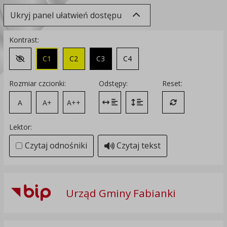
Ukryj panel ułatwień dostępu
Kontrast:
C1
C2
C3
C4
Zmień kontrast na domyślny
Rozmiar czcionki:
Odstępy:
Reset:
A
A+
A++
Zmień odstęp między literami
Zmień interlinię i margines
Przywróć ustawi
Lektor:
Czytaj odnośniki
Czytaj tekst
Urząd Gminy Fabianki