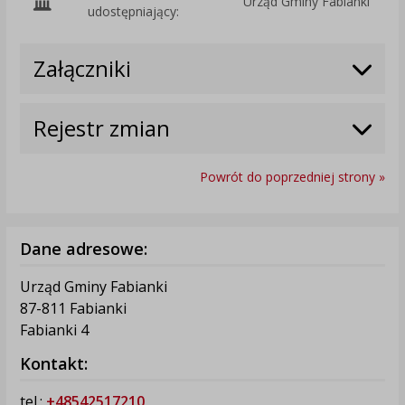
Urząd Gminy Fabianki
O
udostępniający:
Załączniki
Rejestr zmian
Powrót do poprzedniej strony »
Dane adresowe:
Urząd Gminy Fabianki
87-811 Fabianki
Fabianki 4
Kontakt:
tel.:
+48542517210