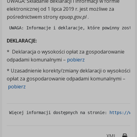
UWAGA: Składanie deklaracji i informacji w formie
elektronicznej od 1 lipca 2019 r. jest możliwe za
pośrednictwem strony
epuap.gov.pl
.
 UWAGA: Informacje i deklaracje, które powinny zostać
DEKLARACJE:
* Deklaracja o wysokości opłat za gospodarowanie
odpadami komunalnymi –
pobierz
* Uzasadnienie korekty/zmiany deklaracji o wysokości
opłat za gospodarowanie odpadami komunalnymi –
pobierz
 Więcej informacji dostępnych na stronie: 
https://www
Druk
XML