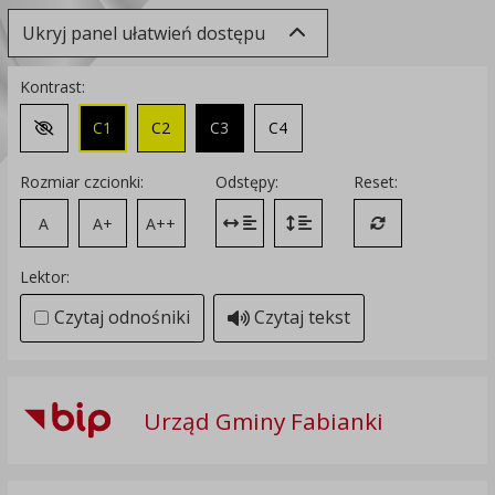
Ukryj panel ułatwień dostępu
Kontrast:
C1
C2
C3
C4
Zmień kontrast na domyślny
Rozmiar czcionki:
Odstępy:
Reset:
A
A+
A++
Zmień odstęp między literami
Zmień interlinię i margines
Przywróć ustawi
Lektor:
Czytaj odnośniki
Czytaj tekst
Urząd Gminy Fabianki