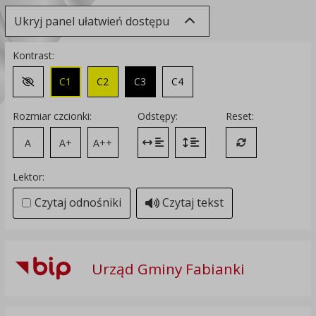
Ukryj panel ułatwień dostępu
Kontrast:
C1
C2
C3
C4
Zmień kontrast na domyślny
Rozmiar czcionki:
Odstępy:
Reset:
A
A+
A++
Zmień odstęp między literami
Zmień interlinię i margines
Przywróć ustawi
Lektor:
Czytaj odnośniki
Czytaj tekst
Urząd Gminy Fabianki