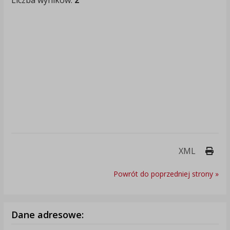
Liczba wyników:
2
Druk
XML
Powrót do poprzedniej strony »
Dane adresowe: