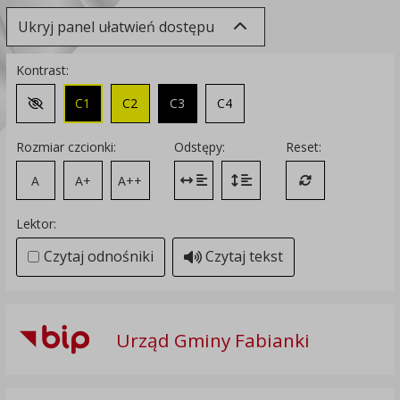
Ukryj panel ułatwień dostępu
Kontrast:
C1
C2
C3
C4
Zmień kontrast na domyślny
Rozmiar czcionki:
Odstępy:
Reset:
A
A+
A++
Zmień odstęp między literami
Zmień interlinię i margines
Przywróć ustawi
Lektor:
Czytaj odnośniki
Czytaj tekst
Urząd Gminy Fabianki