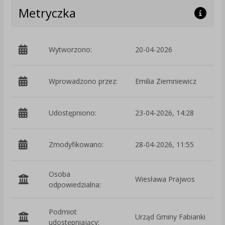
Metryczka
Wytworzono:
20-04-2026
p
Wprowadzono przez:
Emilia Ziemniewicz
Udostępniono:
23-04-2026, 14:28
Zmodyfikowano:
28-04-2026, 11:55
p
Osoba
Wiesława Prajwos
odpowiedzialna:
Podmiot
Urząd Gminy Fabianki
O
udostępniający: