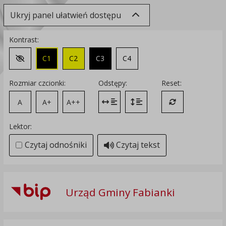
Ukryj panel ułatwień dostępu
Kontrast:
C1
C2
C3
C4
Zmień kontrast na domyślny
Rozmiar czcionki:
Odstępy:
Reset:
A
A+
A++
Zmień odstęp między literami
Zmień interlinię i margines
Przywróć ustawi
Lektor:
Czytaj odnośniki
Czytaj tekst
Urząd Gminy Fabianki