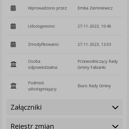
Wprowadzono przez:
Emilia Ziemniewicz
Udostępniono:
27-11-2023, 10:46
Zmodyfikowano:
27-11-2023, 12:03
p
Osoba
Przewodniczący Rady
odpowiedzialna:
Gminy Fabianki
Podmiot
Biuro Rady Gminy
O
udostępniający:
Załączniki
Rejestr zmian