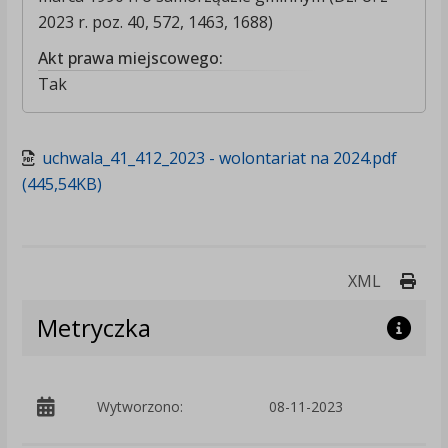
2023 r. poz. 40, 572, 1463, 1688)
Akt prawa miejscowego:
Tak
uchwala_41_412_2023 - wolontariat na 2024.pdf
(445,54KB)
Druk
XML
Metryczka
p
Wytworzono:
08-11-2023
F