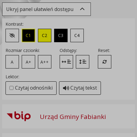
Ukryj panel ułatwień dostępu
Kontrast:
C1
C2
C3
C4
Zmień kontrast na domyślny
Rozmiar czcionki:
Odstępy:
Reset:
A
A+
A++
Zmień odstęp między literami
Zmień interlinię i margines
Przywróć ustawi
Lektor:
Czytaj odnośniki
Czytaj tekst
Urząd Gminy Fabianki