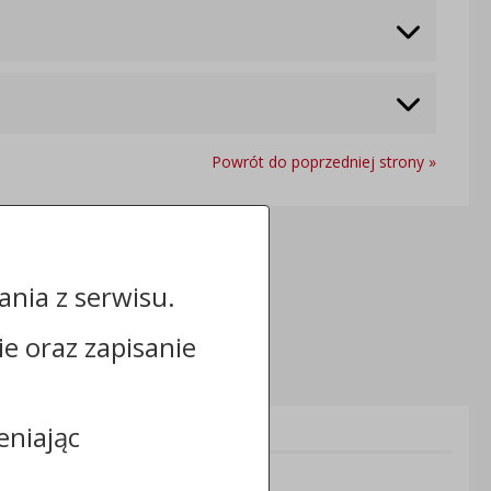
Powrót do poprzedniej strony »
nia z serwisu.
cie oraz zapisanie
Informacje dodatkowe:
eniając
NIP: 888-11-32-489