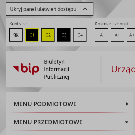
Ukryj panel ułatwień dostępu
Kontrast:
Rozmiar czcionki:
C1
C2
C3
C4
A
A+
A+
Zmień kontrast na domyślny
Biuletyn
Urząd
Informacji
Publicznej
MENU PODMIOTOWE
MENU PRZEDMIOTOWE