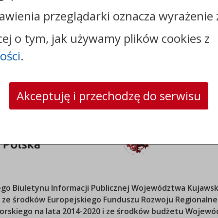
faks: +48542517229
awienia przeglądarki oznacza wyrażenie 
e-mail:
gmina@fabianki.pl
skrytka ePUAP: /UGFabianki/SkrytkaESP
cej o tym, jak używamy plików cookies z
strona www:
fabianki.pl
ości
.
Akceptuję i przechodzę do serwisu
o Biuletynu Informacji Publicznej
Województwa Kujawsk
ana ze środków Europejskiego Funduszu Rozwoju Regional
orskiego
na lata 2014-2020 i ze środków budżetu
Wojewód