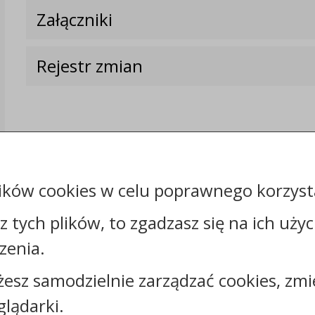
Załączniki
Rejestr zmian
ików cookies w celu poprawnego korzysta
sz tych plików, to zgadzasz się na ich uży
zenia.
Kontakt:
żesz samodzielnie zarządzać cookies, zmi
glądarki.
tel.:
+48542517210