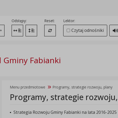
Odstępy:
Reset:
Lektor:
Czytaj odnośniki
+
Zmień odstęp między literami
Zmień interlinię i margines między paragrafami
Przywróć ustawienia domyślne
 Gminy Fabianki
Menu przedmiotowe
Programy, strategie rozwoju, plany
Programy, strategie rozwoju,
▪ Strategia Rozwoju Gminy Fabianki na lata 2016-2025