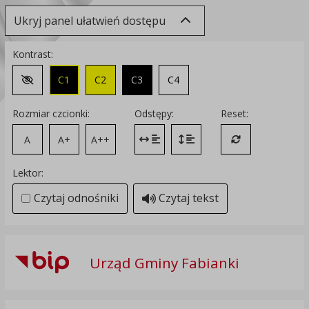
Ukryj panel ułatwień dostępu
Kontrast:
C1
C2
C3
C4
Zmień kontrast na domyślny
Rozmiar czcionki:
Odstępy:
Reset:
A
A+
A++
Zmień odstęp między literami
Zmień interlinię i margines
Przywróć ustawi
Lektor:
Czytaj odnośniki
Czytaj tekst
Urząd Gminy Fabianki